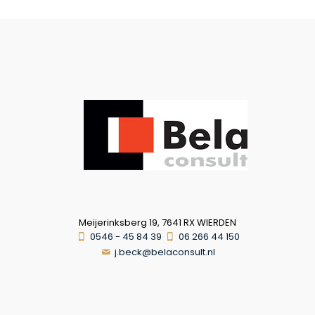
Meijerinksberg 19, 7641 RX WIERDEN
0546 - 45 84 39
06 266 44 150
j.beck@belaconsult.nl