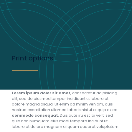
Print options
Lorem ipsum dolor sit amet
, consectetur adipisicing
elit, sed do eiusmod tempor incididunt ut labore et
dolore magna aliqua. Ut enim ad
minim veniam
, quis
nostrud exercitation ullamco laboris nisi ut aliquip ex ea
commodo consequat
. Duis aute iru est lai velit, sed
quia non numquam eius modi tempora incidunt ut
labore et dolore magnam aliquam quaerat voluptatem.