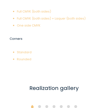
Full CMYK (both sides)
Full CMYK (both sides) + Laquer (both sides)
One side CMYK
Corners
Standard
Rounded
Realization gallery