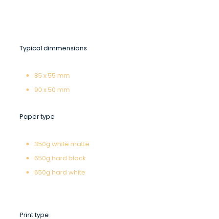
Typical dimmensions
85 x 55 mm
90 x 50 mm
Paper type
350g white matte
650g hard black
650g hard white
Print type